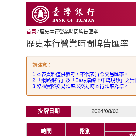
跳
至
主
要
內
首頁
/ 歷史本行營業時間牌告匯率
容
歷史本行營業時間牌告匯率
請注意
：
1.
本表資料僅供參考，不代表實際交易匯率。
2.
「網路銀行」及「
Easy
購線上申購現鈔」之實
3.
臨櫃實際交易匯率以交易時本行匯率為準。
掛牌日期
2024/08/02
時間
幣別