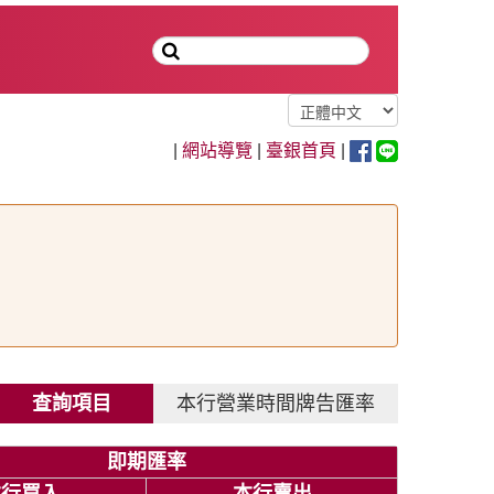
|
網站導覽
|
臺銀首頁
|
查詢項目
本行營業時間牌告匯率
即期匯率