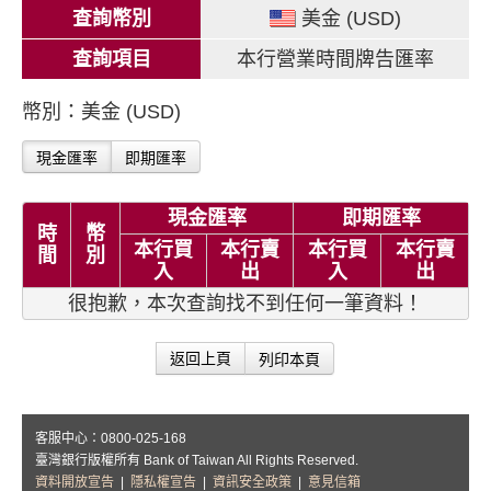
查詢幣別
美金 (USD)
查詢項目
本行營業時間牌告匯率
幣別：美金 (USD)
現金匯率
即期匯率
現金匯率
即期匯率
時
幣
本行買
本行賣
本行買
本行賣
間
別
入
出
入
出
很抱歉，本次查詢找不到任何一筆資料！
列印本頁
返回上頁
客服中心：0800-025-168
臺灣銀行版權所有 Bank of Taiwan All Rights Reserved.
資料開放宣告
|
隱私權宣告
|
資訊安全政策
|
意見信箱