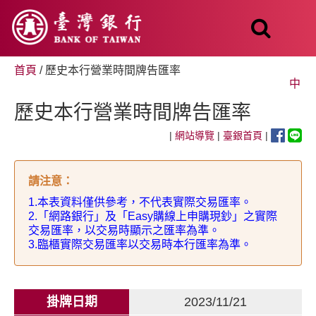
跳
至
主
要
內
首頁
/ 歷史本行營業時間牌告匯率
容
中
歷史本行營業時間牌告匯率
|
網站導覽
|
臺銀首頁
|
請注意
：
1.
本表資料僅供參考，不代表實際交易匯率。
2.
「網路銀行」及「
Easy
購線上申購現鈔」之實際
交易匯率，以交易時顯示之匯率為準。
3.
臨櫃實際交易匯率以交易時本行匯率為準。
掛牌日期
2023/11/21