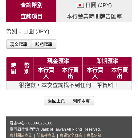
查詢幣別
日圓 (JPY)
查詢項目
本行營業時間牌告匯率
幣別：日圓 (JPY)
現金匯率
即期匯率
現金匯率
即期匯率
時
幣
本行買
本行賣
本行買
本行賣
間
別
入
出
入
出
很抱歉，本次查詢找不到任何一筆資料！
列印本頁
返回上頁
客服中心：0800-025-168
臺灣銀行版權所有 Bank of Taiwan All Rights Reserved.
資料開放宣告
|
隱私權宣告
|
資訊安全政策
|
意見信箱