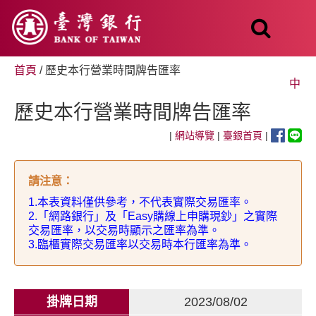
跳
至
主
要
內
首頁
/ 歷史本行營業時間牌告匯率
容
中
歷史本行營業時間牌告匯率
|
網站導覽
|
臺銀首頁
|
請注意
：
1.
本表資料僅供參考，不代表實際交易匯率。
2.
「網路銀行」及「
Easy
購線上申購現鈔」之實際
交易匯率，以交易時顯示之匯率為準。
3.
臨櫃實際交易匯率以交易時本行匯率為準。
掛牌日期
2023/08/02