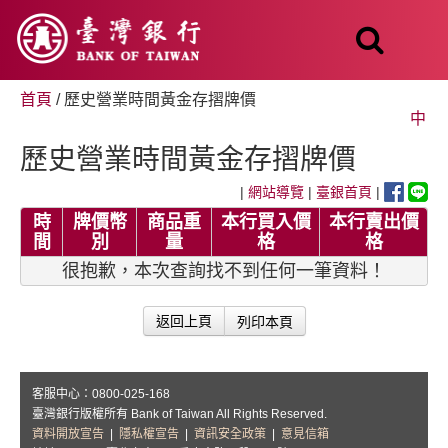
跳
至
主
要
內
首頁
/ 歷史營業時間黃金存摺牌價
容
中
歷史營業時間黃金存摺牌價
|
網站導覽
|
臺銀首頁
|
時
牌價幣
商品重
本行買入價
本行賣出價
間
別
量
格
格
很抱歉，本次查詢找不到任何一筆資料！
列印本頁
返回上頁
客服中心：0800-025-168
臺灣銀行版權所有 Bank of Taiwan All Rights Reserved.
資料開放宣告
|
隱私權宣告
|
資訊安全政策
|
意見信箱