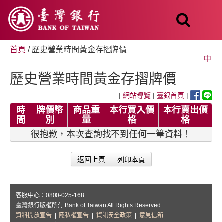
跳
至
主
要
內
首頁
/ 歷史營業時間黃金存摺牌價
容
中
歷史營業時間黃金存摺牌價
|
網站導覽
|
臺銀首頁
|
時
牌價幣
商品重
本行買入價
本行賣出價
間
別
量
格
格
很抱歉，本次查詢找不到任何一筆資料！
列印本頁
返回上頁
客服中心：0800-025-168
臺灣銀行版權所有 Bank of Taiwan All Rights Reserved.
資料開放宣告
|
隱私權宣告
|
資訊安全政策
|
意見信箱