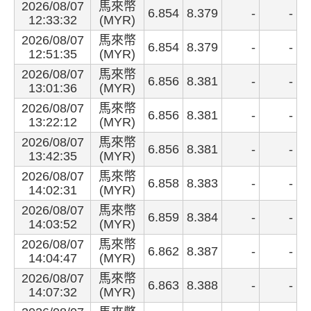
2026/08/07
馬來幣
6.854
8.379
-
-
12:33:32
(MYR)
2026/08/07
馬來幣
6.854
8.379
-
-
12:51:35
(MYR)
2026/08/07
馬來幣
6.856
8.381
-
-
13:01:36
(MYR)
2026/08/07
馬來幣
6.856
8.381
-
-
13:22:12
(MYR)
2026/08/07
馬來幣
6.856
8.381
-
-
13:42:35
(MYR)
2026/08/07
馬來幣
6.858
8.383
-
-
14:02:31
(MYR)
2026/08/07
馬來幣
6.859
8.384
-
-
14:03:52
(MYR)
2026/08/07
馬來幣
6.862
8.387
-
-
14:04:47
(MYR)
2026/08/07
馬來幣
6.863
8.388
-
-
14:07:32
(MYR)