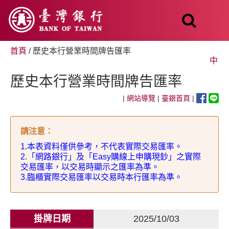
跳
至
主
要
內
首頁
/ 歷史本行營業時間牌告匯率
容
中
歷史本行營業時間牌告匯率
|
網站導覽
|
臺銀首頁
|
請注意
：
1.
本表資料僅供參考，不代表實際交易匯率。
2.
「網路銀行」及「
Easy
購線上申購現鈔」之實際
交易匯率，以交易時顯示之匯率為準。
3.
臨櫃實際交易匯率以交易時本行匯率為準。
掛牌日期
2025/10/03