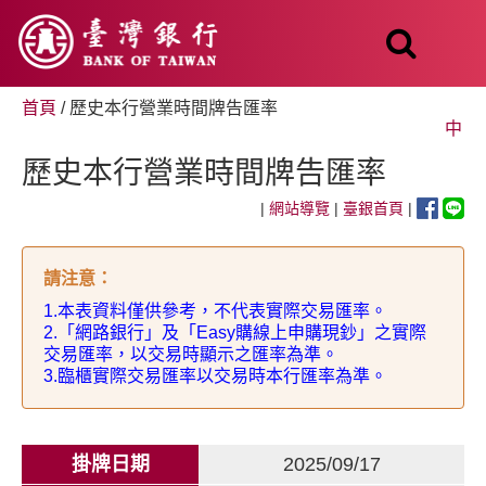
跳
至
主
要
內
首頁
/ 歷史本行營業時間牌告匯率
容
中
歷史本行營業時間牌告匯率
|
網站導覽
|
臺銀首頁
|
請注意
：
1.
本表資料僅供參考，不代表實際交易匯率。
2.
「網路銀行」及「
Easy
購線上申購現鈔」之實際
交易匯率，以交易時顯示之匯率為準。
3.
臨櫃實際交易匯率以交易時本行匯率為準。
掛牌日期
2025/09/17