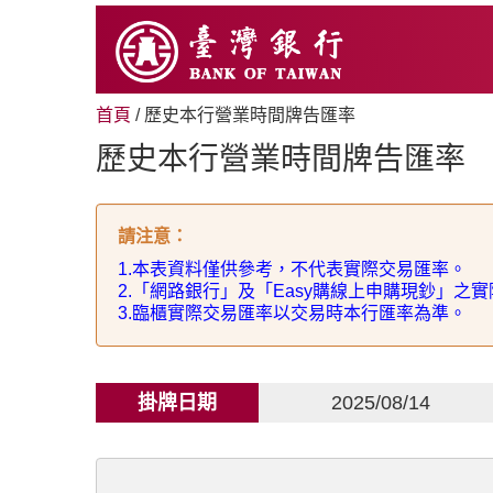
跳
至
主
要
內
首頁
/ 歷史本行營業時間牌告匯率
容
歷史本行營業時間牌告匯率
請注意
：
1.
本表資料僅供參考，不代表實際交易匯率。
2.
「網路銀行」及「
Easy
購線上申購現鈔」之實
3.
臨櫃實際交易匯率以交易時本行匯率為準。
掛牌日期
2025/08/14