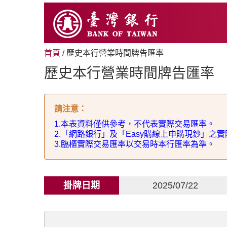
跳
至
主
要
內
首頁
/ 歷史本行營業時間牌告匯率
容
歷史本行營業時間牌告匯率
請注意
：
1.
本表資料僅供參考，不代表實際交易匯率。
2.
「網路銀行」及「
Easy
購線上申購現鈔」之實
3.
臨櫃實際交易匯率以交易時本行匯率為準。
掛牌日期
2025/07/22