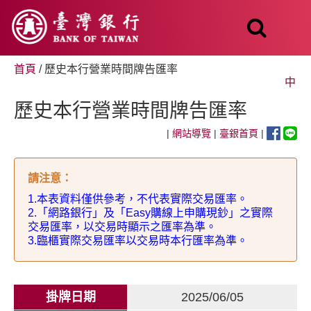
跳
至
主
要
內
首頁
/ 歷史本行營業時間牌告匯率
容
中
歷史本行營業時間牌告匯率
|
網站導覽
|
臺銀首頁
|
請注意
：
1.
本表資料僅供參考，不代表實際交易匯率。
2.
「網路銀行」及「
Easy
購線上申購現鈔」之實際
交易匯率，以交易時顯示之匯率為準。
3.
臨櫃實際交易匯率以交易時本行匯率為準。
掛牌日期
2025/06/05