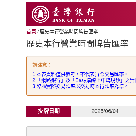
跳
至
主
要
內
首頁
/ 歷史本行營業時間牌告匯率
容
歷史本行營業時間牌告匯率
請注意
：
1.
本表資料僅供參考，不代表實際交易匯率。
2.
「網路銀行」及「
Easy
購線上申購現鈔」之實
3.
臨櫃實際交易匯率以交易時本行匯率為準。
掛牌日期
2025/06/04