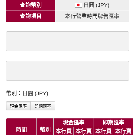
查詢幣別
日圓 (JPY)
查詢項目
本行營業時間牌告匯率
幣別：日圓 (JPY)
現金匯率
即期匯率
現金匯率
即期匯率
時間
幣別
本行買
本行賣
本行買
本行賣