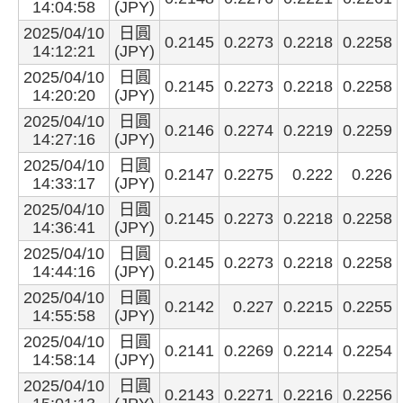
14:04:58
(JPY)
2025/04/10
日圓
0.2145
0.2273
0.2218
0.2258
14:12:21
(JPY)
2025/04/10
日圓
0.2145
0.2273
0.2218
0.2258
14:20:20
(JPY)
2025/04/10
日圓
0.2146
0.2274
0.2219
0.2259
14:27:16
(JPY)
2025/04/10
日圓
0.2147
0.2275
0.222
0.226
14:33:17
(JPY)
2025/04/10
日圓
0.2145
0.2273
0.2218
0.2258
14:36:41
(JPY)
2025/04/10
日圓
0.2145
0.2273
0.2218
0.2258
14:44:16
(JPY)
2025/04/10
日圓
0.2142
0.227
0.2215
0.2255
14:55:58
(JPY)
2025/04/10
日圓
0.2141
0.2269
0.2214
0.2254
14:58:14
(JPY)
2025/04/10
日圓
0.2143
0.2271
0.2216
0.2256