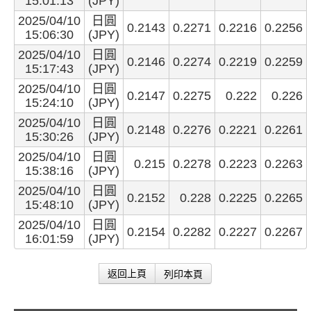
15:01:13
(JPY)
2025/04/10
日圓
0.2143
0.2271
0.2216
0.2256
15:06:30
(JPY)
2025/04/10
日圓
0.2146
0.2274
0.2219
0.2259
15:17:43
(JPY)
2025/04/10
日圓
0.2147
0.2275
0.222
0.226
15:24:10
(JPY)
2025/04/10
日圓
0.2148
0.2276
0.2221
0.2261
15:30:26
(JPY)
2025/04/10
日圓
0.215
0.2278
0.2223
0.2263
15:38:16
(JPY)
2025/04/10
日圓
0.2152
0.228
0.2225
0.2265
15:48:10
(JPY)
2025/04/10
日圓
0.2154
0.2282
0.2227
0.2267
16:01:59
(JPY)
列印本頁
返回上頁