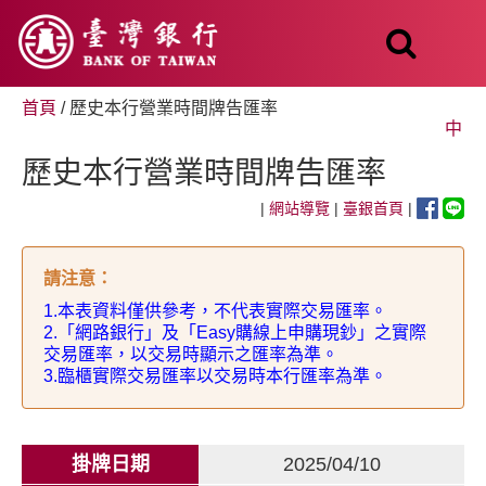
跳
至
主
要
內
首頁
/ 歷史本行營業時間牌告匯率
容
中
歷史本行營業時間牌告匯率
|
網站導覽
|
臺銀首頁
|
請注意
：
1.
本表資料僅供參考，不代表實際交易匯率。
2.
「網路銀行」及「
Easy
購線上申購現鈔」之實際
交易匯率，以交易時顯示之匯率為準。
3.
臨櫃實際交易匯率以交易時本行匯率為準。
掛牌日期
2025/04/10