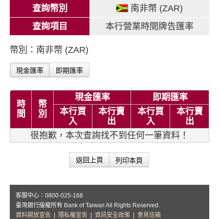
查詢幣別
南非幣 (ZAR)
查詢項目
本行營業時間牌告匯率
幣別：南非幣 (ZAR)
現金匯率
即期匯率
現金匯率
即期匯率
時
幣
本行買
本行賣
本行買
本行賣
間
別
入
出
入
出
很抱歉，本次查詢找不到任何一筆資料！
列印本頁
返回上頁
客服中心：0800-025-168
臺灣銀行版權所有 Bank of Taiwan All Rights Reserved.
資料開放宣告
|
隱私權宣告
|
資訊安全政策
|
意見信箱