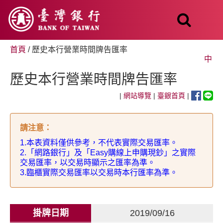
跳
至
主
要
內
首頁
/ 歷史本行營業時間牌告匯率
容
中
歷史本行營業時間牌告匯率
|
網站導覽
|
臺銀首頁
|
請注意
：
1.
本表資料僅供參考，不代表實際交易匯率。
2.
「網路銀行」及「
Easy
購線上申購現鈔」之實際
交易匯率，以交易時顯示之匯率為準。
3.
臨櫃實際交易匯率以交易時本行匯率為準。
掛牌日期
2019/09/16