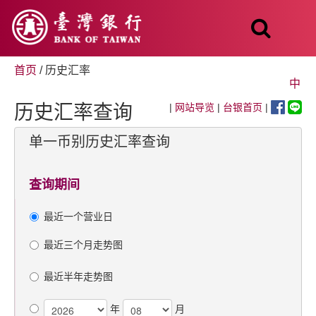
跳
至
主
要
內
首页
/ 历史汇率
容
中
历史汇率查询
|
网站导览
|
台银首页
|
单一币别历史汇率查询
查询期间
最近一个营业日
最近三个月走势图
最近半年走势图
年
月