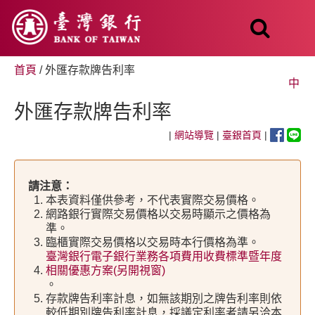
跳
至
主
要
內
首頁
/ 外匯存款牌告利率
容
中
外匯存款牌告利率
|
網站導覽
|
臺銀首頁
|
請注意：
本表資料僅供參考，不代表實際交易價格。
網路銀行實際交易價格以交易時顯示之價格為
準。
臨櫃實際交易價格以交易時本行價格為準。
臺灣銀行電子銀行業務各項費用收費標準暨年度
相關優惠方案(另開視窗)
。
存款牌告利率計息，如無該期別之牌告利率則依
較低期別牌告利率計息，採議定利率者請另洽本