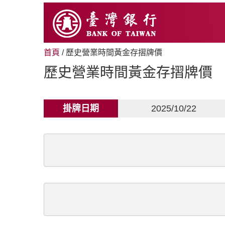
跳
至
主
要
內
首頁
/ 歷史營業時間黃金存摺牌價
容
歷史營業時間黃金存摺牌價
掛牌日期
2025/10/22